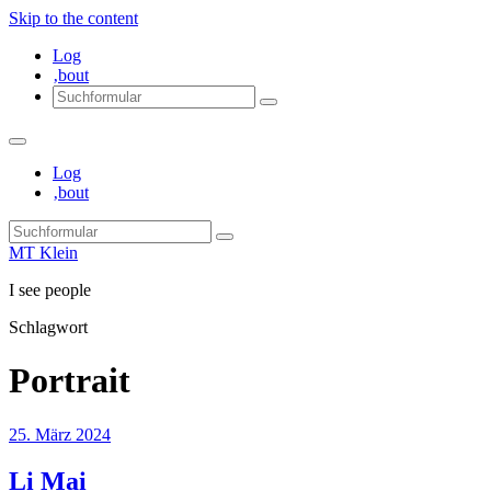
Skip to the content
Log
‚bout
Search
Log
‚bout
Search
MT Klein
I see people
Schlagwort
Portrait
25. März 2024
Li Mai